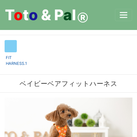
T
o
t
o
&
P
a
l
Ⓡ
FIT
HARNESS.1
ベイビーベアフィットハーネス