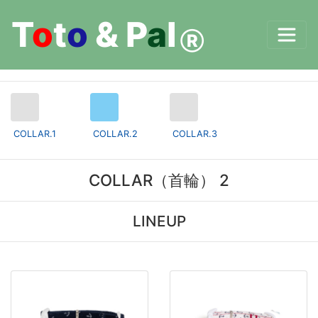
T
o
t
o
&
P
a
l
Ⓡ
COLLAR.1
COLLAR.2
COLLAR.3
COLLAR（首輪） 2
LINEUP