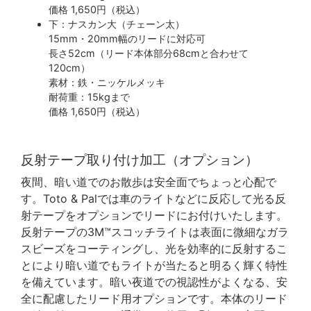
価格 1,650円（税込）
下：ナスカン大（チェーン太）
15mm・20mm幅のリードに対応可
長さ52cm（リード本体部分68cmと合わせて
120cm）
素材：鉄・ニッケルメッキ
耐荷重：15kgまで
価格 1,650円（税込）
反射テープ取り付け加工（オプション）
夜間、暗い道でのお散歩は安全面でちょっと心配で
す。Toto & Palでは車のライトなどに反応して光る反
射テープをオプションでリードにお付けいたします。
反射テープの3M™スコッチライトは表面に微細なガラ
スビーズをコーティングし、光を効率的に反射するこ
とにより暗い道でもライトが当たると明るく輝く特性
を備えています。暗い夜道での視認性がよくなる、安
全に配慮したリード用オプションです。本体のリード