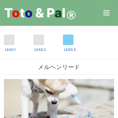
T
o
t
o
&
P
a
l
Ⓡ
LEAD.1
LEAD.2
LEAD.3
メルヘンリード