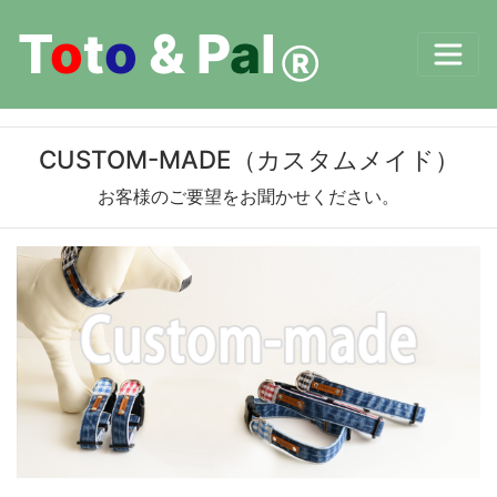
T
o
t
o
&
P
a
l
Ⓡ
CUSTOM-MADE（カスタムメイド）
お客様のご要望をお聞かせください。