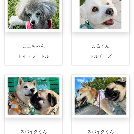
ここちゃん
まるくん
トイ・プードル
マルチーズ
スパイクくん
スパイクくん