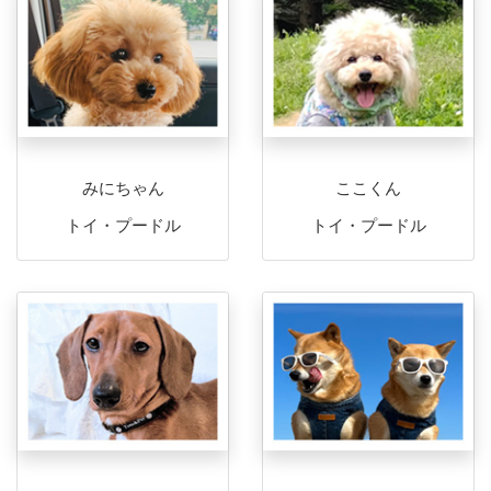
みにちゃん
ここくん
トイ・プードル
トイ・プードル