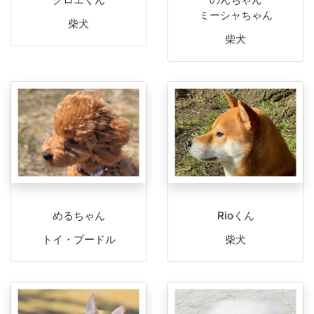
ミーシャちゃん
柴犬
柴犬
めるちゃん
Rioくん
トイ・プードル
柴犬