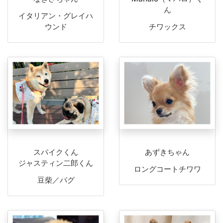
ん
イタリアン・グレイハ
ウンド
チワックス
スパイクくん
あずきちゃん
ジャスティン二郎くん
ロングコートチワワ
豆柴／パグ