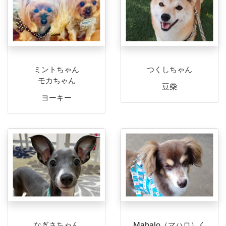
ミントちゃん
つくしちゃん
モカちゃん
豆柴
ヨーキー
なぎさちゃん
Mahalo（マハロ）く