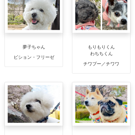
夢子ちゃん
もりもりくん
わちちくん
ビション・フリーゼ
チワプー／チワワ