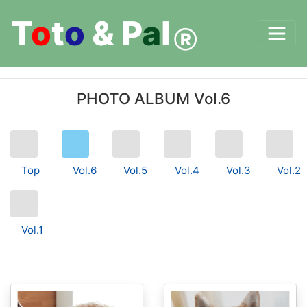
T
o
t
o
&
P
a
l
Ⓡ
PHOTO ALBUM Vol.6
Top
Vol.6
Vol.5
Vol.4
Vol.3
Vol.2
Vol.1