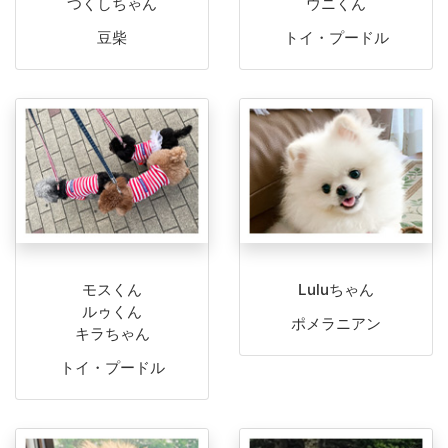
つくしちゃん
ウニくん
豆柴
トイ・プードル
モスくん
Luluちゃん
ルゥくん
ポメラニアン
キラちゃん
トイ・プードル