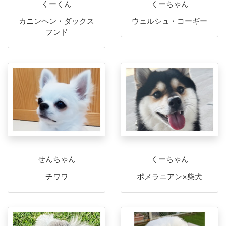
くーくん
くーちゃん
カニンヘン・ダックス
ウェルシュ・コーギー
フンド
せんちゃん
くーちゃん
チワワ
ポメラニアン×柴犬